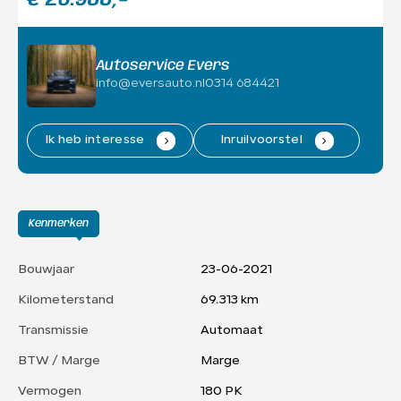
Autoservice Evers
info@eversauto.nl
0314 684421
Ik heb interesse
.
Inruilvoorstel
.
Kenmerken
Bouwjaar
23-06-2021
Kilometerstand
69.313 km
Transmissie
Automaat
BTW / Marge
Marge
Vermogen
180 PK