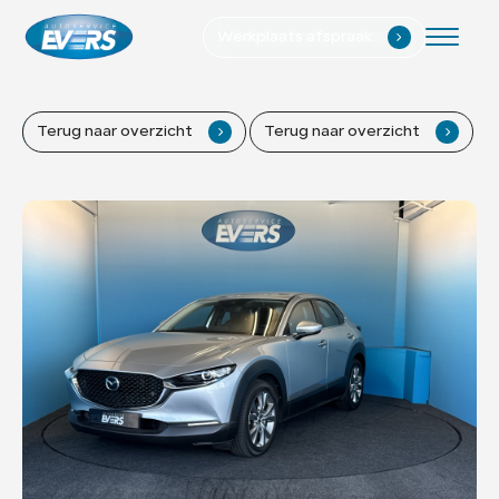
Werkplaats afspraak
.
Home
Terug naar overzicht
.
Terug naar overzicht
.
Aanbod
Diensten
Werkplaats
Verkocht
Vacatures
Over ons
Contact