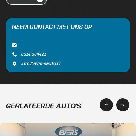
NEEM CONTACT MET ONS OP
0314 684421
info@eversauto.nl
GERLATEERDE AUTO’S