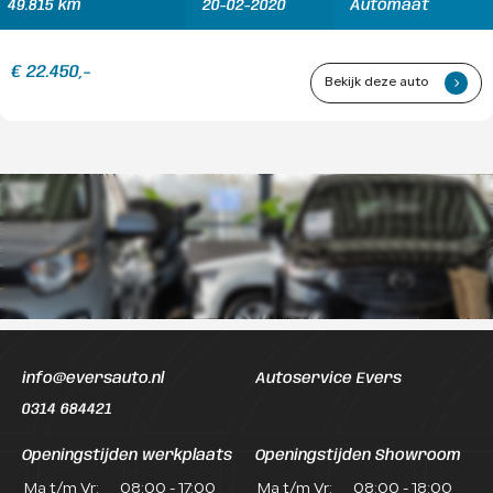
49.815 km
20-02-2020
Automaat
€ 22.450,-
Bekijk deze auto
.
info@eversauto.nl
Autoservice Evers
0314 684421
Openingstijden werkplaats
Openingstijden Showroom
Ma t/m Vr:
08:00 - 17:00
Ma t/m Vr:
08:00 - 18:00