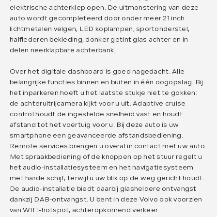
elektrische achterklep open. De uitmonstering van deze
auto wordt gecompleteerd door onder meer 21 inch
lichtmetalen velgen, LED koplampen, sportonderstel,
halflederen bekleding, donker getint glas achter en in
delen neerklapbare achterbank.
Over het digitale dashboard is goed nagedacht. Alle
belangrijke functies binnen en buiten in één oogopslag. Bij
het inparkeren hoeft u het laatste stukje niet te gokken:
de achteruitrijcamera kijkt voor u uit. Adaptive cruise
control houdt de ingestelde snelheid vast en houdt
afstand tot het voertuig voor u. Bij deze auto is uw
smartphone een geavanceerde afstandsbediening.
Remote services brengen u overal in contact met uw auto.
Met spraakbediening of de knoppen op het stuur regelt u
het audio-installatiesysteem en het navigatiesysteem
met harde schijf, terwijl u uw blik op de weg gericht houdt.
De audio-installatie biedt daarbij glasheldere ontvangst
dankzij DAB-ontvangst. U bent in deze Volvo ook voorzien
van WIFI-hotspot, achteropkomend verkeer