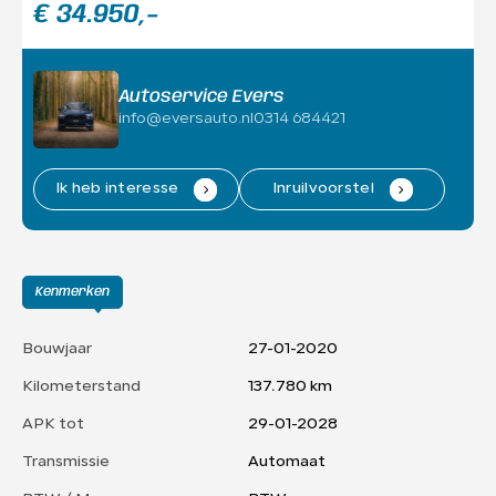
€ 34.950,-
Autoservice Evers
info@eversauto.nl
0314 684421
Ik heb interesse
.
Inruilvoorstel
.
Kenmerken
Bouwjaar
27-01-2020
Kilometerstand
137.780 km
APK tot
29-01-2028
Transmissie
Automaat