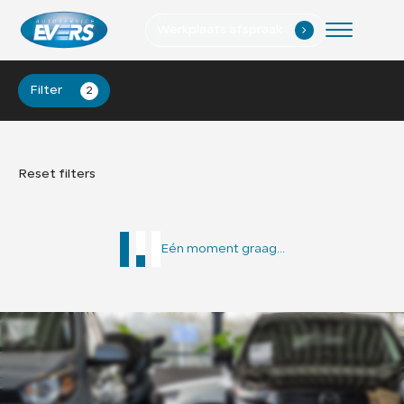
Werkplaats afspraak
.
Home
Filter
2
Aanbod
Diensten
Reset filters
Werkplaats
Verkocht
Eén moment graag...
Vacatures
Over ons
Contact