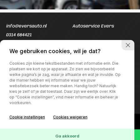
info@eversauto.nl
Autoservice Evers
0314 684421
Openingstijden werkplaats
Openingstijden Showroom
We gebruiken cookies, wil je dat?
Ma t/m Vr:
08:00 - 17:00
Ma t/m Vr:
08:00 - 18:00
Cookies zijn kleine tekstbestanden met informatie erin. Die
Za
09:00 - 16:00
Za
09:00 - 16:00
plaatsen we kort op je apparaat. Zo zien we bijvoorbeeld
welke pagina’s je zag, waar je afhaakte en wat je invulde. Op
die manier hebben wij informatie waar we jouw
websitebezoek beter mee maken. Handig toch? Natuurlijk
kies je zelf of je dat toestaat. Daar zijn we eerlijk over. Klik
op “Cookie instellingen”, vind meer informatie en beheer je
voorkeuren.
Cookie instellingen
Cookies weigeren
Ga akkoord