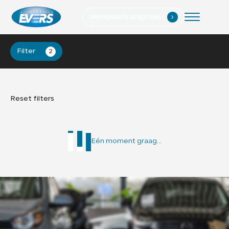
Werkplaats afspraak
.
Home
Filter
2
Aanbod
Diensten
Reset filters
Werkplaats
Verkocht
Eén moment graag...
Vacatures
Over ons
Contact