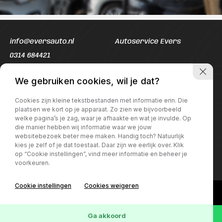
info@eversauto.nl
Autoservice Evers
0314 684421
Openingstijden werkplaats
Openingstijden Showroom
We gebruiken cookies, wil je dat?
Ma t/m Vr:
08:00 - 17:00
Ma t/m Vr:
08:00 - 18:00
Cookies zijn kleine tekstbestanden met informatie erin. Die
Za
09:00 - 16:00
Za
09:00 - 16:00
plaatsen we kort op je apparaat. Zo zien we bijvoorbeeld
welke pagina’s je zag, waar je afhaakte en wat je invulde. Op
die manier hebben wij informatie waar we jouw
websitebezoek beter mee maken. Handig toch? Natuurlijk
kies je zelf of je dat toestaat. Daar zijn we eerlijk over. Klik
op “Cookie instellingen”, vind meer informatie en beheer je
voorkeuren.
Cookie instellingen
Cookies weigeren
Ga akkoord